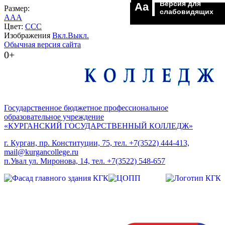
Версия для
Aa
Размер:
слабовидящих
A
A
A
Цвет:
C
C
C
Изображения
Вкл.
Выкл.
Обычная версия сайта
0+
Государственное бюджетное профессиональное
образовательное учреждение
«КУРГАНСКИЙ ГОСУДАРСТВЕННЫЙ КОЛЛЕДЖ»
г. Курган, пр. Конституции, 75, тел. +7(3522) 444-413,
mail@kurgancollege.ru
п.Увал ул. Миронова, 14, тел. +7(3522) 548-657