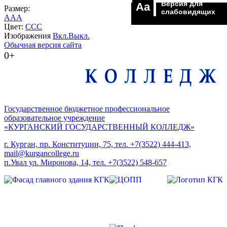
Версия для
Aa
Размер:
слабовидящих
A
A
A
Цвет:
C
C
C
Изображения
Вкл.
Выкл.
Обычная версия сайта
0+
Государственное бюджетное профессиональное
образовательное учреждение
«КУРГАНСКИЙ ГОСУДАРСТВЕННЫЙ КОЛЛЕДЖ»
г. Курган, пр. Конституции, 75, тел. +7(3522) 444-413,
mail@kurgancollege.ru
п.Увал ул. Миронова, 14, тел. +7(3522) 548-657