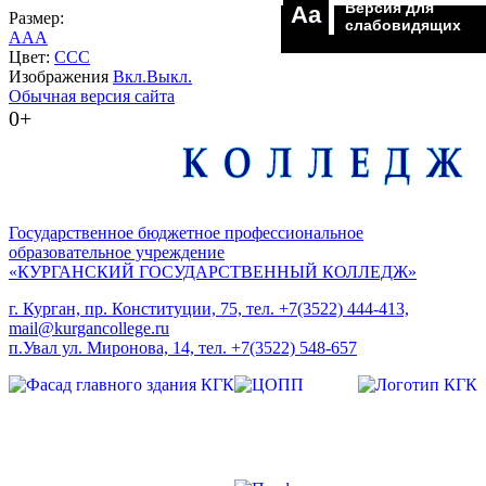
Версия для
Aa
Размер:
слабовидящих
A
A
A
Цвет:
C
C
C
Изображения
Вкл.
Выкл.
Обычная версия сайта
0+
Государственное бюджетное профессиональное
образовательное учреждение
«КУРГАНСКИЙ ГОСУДАРСТВЕННЫЙ КОЛЛЕДЖ»
г. Курган, пр. Конституции, 75, тел. +7(3522) 444-413,
mail@kurgancollege.ru
п.Увал ул. Миронова, 14, тел. +7(3522) 548-657