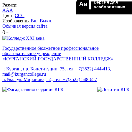
Версия для
Aa
Размер:
слабовидящих
A
A
A
Цвет:
C
C
C
Изображения
Вкл.
Выкл.
Обычная версия сайта
0+
Государственное бюджетное профессиональное
образовательное учреждение
«КУРГАНСКИЙ ГОСУДАРСТВЕННЫЙ КОЛЛЕДЖ»
г. Курган, пр. Конституции, 75, тел. +7(3522) 444-413,
mail@kurgancollege.ru
п.Увал ул. Миронова, 14, тел. +7(3522) 548-657