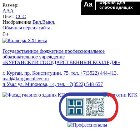
Версия для
Aa
Размер:
слабовидящих
A
A
A
Цвет:
C
C
C
Изображения
Вкл.
Выкл.
Обычная версия сайта
0+
Государственное бюджетное профессиональное
образовательное учреждение
«КУРГАНСКИЙ ГОСУДАРСТВЕННЫЙ КОЛЛЕДЖ»
г. Курган, пр. Конституции, 75, тел. +7(3522) 444-413,
mail@kurgancollege.ru
п.Увал ул. Миронова, 14, тел. +7(3522) 548-657