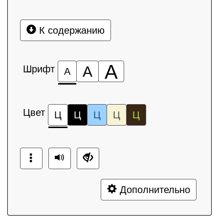
К содержанию
А
Шрифт
А
А
Цвет
Ц
Ц
Ц
Ц
Ц
Дополнительно