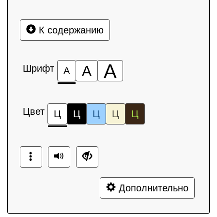
К содержанию
А
Шрифт
А
А
Цвет
Ц
Ц
Ц
Ц
Ц
Дополнительно