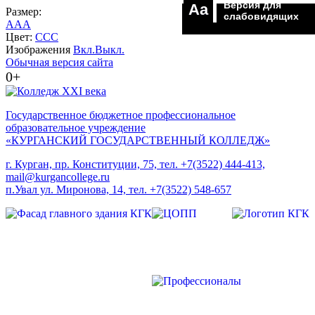
Версия для
Aa
Размер:
слабовидящих
A
A
A
Цвет:
C
C
C
Изображения
Вкл.
Выкл.
Обычная версия сайта
0+
Государственное бюджетное профессиональное
образовательное учреждение
«КУРГАНСКИЙ ГОСУДАРСТВЕННЫЙ КОЛЛЕДЖ»
г. Курган, пр. Конституции, 75, тел. +7(3522) 444-413,
mail@kurgancollege.ru
п.Увал ул. Миронова, 14, тел. +7(3522) 548-657