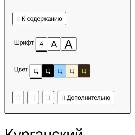
К содержанию
А
Шрифт
А
А
Цвет
Ц
Ц
Ц
Ц
Ц
Дополнительно
Курганский