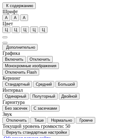
К содержанию
Шрифт
А
А
А
Цвет
Ц
Ц
Ц
Ц
Ц
Дополнительно
Графика
Включить
Отключить
Монохромные изображения
Отключить Flash
Кернинг
Стандартный
Средний
Большой
Интервал
Одинарный
Полуторный
Двойной
Гарнитура
Без засечек
С засечками
Звук
Отключить
Тише
Нормально
Громче
Текущий уровень громкости:
50
Вернуть стандартные настройки