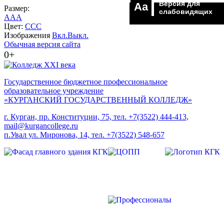
Версия для
Aa
Размер:
слабовидящих
A
A
A
Цвет:
C
C
C
Изображения
Вкл.
Выкл.
Обычная версия сайта
0+
Государственное бюджетное профессиональное
образовательное учреждение
«КУРГАНСКИЙ ГОСУДАРСТВЕННЫЙ КОЛЛЕДЖ»
г. Курган, пр. Конституции, 75, тел. +7(3522) 444-413,
mail@kurgancollege.ru
п.Увал ул. Миронова, 14, тел. +7(3522) 548-657