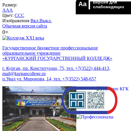
Версия для
Aa
Размер:
слабовидящих
A
A
A
Цвет:
C
C
C
Изображения
Вкл.
Выкл.
Обычная версия сайта
0+
Государственное бюджетное профессиональное
образовательное учреждение
«КУРГАНСКИЙ ГОСУДАРСТВЕННЫЙ КОЛЛЕДЖ»
г. Курган, пр. Конституции, 75, тел. +7(3522) 444-413,
mail@kurgancollege.ru
п.Увал ул. Миронова, 14, тел. +7(3522) 548-657