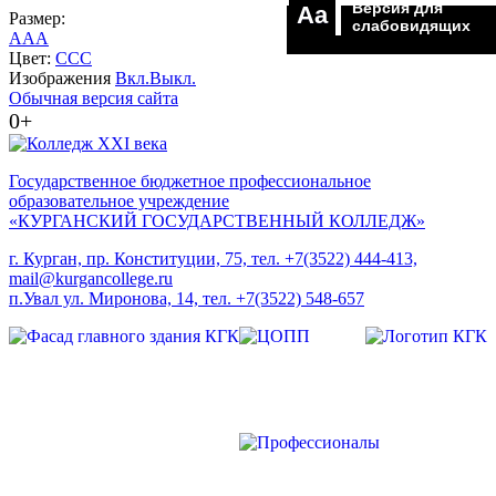
Версия для
Aa
Размер:
слабовидящих
A
A
A
Цвет:
C
C
C
Изображения
Вкл.
Выкл.
Обычная версия сайта
0+
Государственное бюджетное профессиональное
образовательное учреждение
«КУРГАНСКИЙ ГОСУДАРСТВЕННЫЙ КОЛЛЕДЖ»
г. Курган, пр. Конституции, 75, тел. +7(3522) 444-413,
mail@kurgancollege.ru
п.Увал ул. Миронова, 14, тел. +7(3522) 548-657