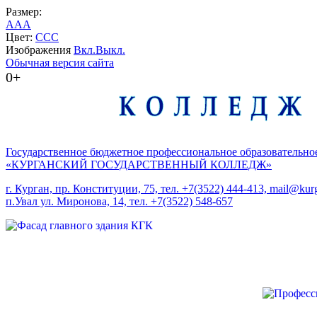
Размер:
A
A
A
Цвет:
C
C
C
Изображения
Вкл.
Выкл.
Обычная версия сайта
0+
Государственное бюджетное профессиональное образовательно
«КУРГАНСКИЙ ГОСУДАРСТВЕННЫЙ КОЛЛЕДЖ»
г. Курган, пр. Конституции, 75, тел. +7(3522) 444-413, mail@kurg
п.Увал ул. Миронова, 14, тел. +7(3522) 548-657