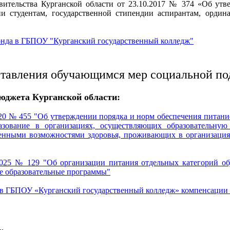
вительства Курганской области от 23.10.2017 № 374 «Об утве
ии студентам, государственной стипендии аспирантам, ордин
онда в ГБПОУ "Курганский государственный колледж"
ставления обучающимся мер социальной п
бюджета Курганской области:
020 № 455 "Об утверждении порядка и норм обеспечения питание
ование в организациях, осуществляющих образовательную 
ченными возможностями здоровья, проживающих в организациях
.2025 № 129 "Об организации питания отдельных категорий об
е образовательные программы"
в ГБПОУ «Курганский государственный колледж» компенсации 