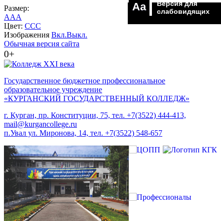
Версия для
Aa
Размер:
слабовидящих
A
A
A
Цвет:
C
C
C
Изображения
Вкл.
Выкл.
Обычная версия сайта
0+
Государственное бюджетное профессиональное
образовательное учреждение
«КУРГАНСКИЙ ГОСУДАРСТВЕННЫЙ КОЛЛЕДЖ»
г. Курган, пр. Конституции, 75, тел. +7(3522) 444-413,
mail@kurgancollege.ru
п.Увал ул. Миронова, 14, тел. +7(3522) 548-657