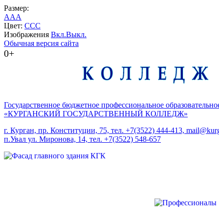
Размер:
A
A
A
Цвет:
C
C
C
Изображения
Вкл.
Выкл.
Обычная версия сайта
0+
Государственное бюджетное профессиональное образовательно
«КУРГАНСКИЙ ГОСУДАРСТВЕННЫЙ КОЛЛЕДЖ»
г. Курган, пр. Конституции, 75, тел. +7(3522) 444-413, mail@kurg
п.Увал ул. Миронова, 14, тел. +7(3522) 548-657