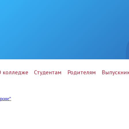
О колледже
Студентам
Родителям
Выпускни
ороне"