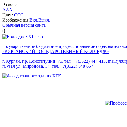
Размер:
A
A
A
Цвет:
C
C
C
Изображения
Вкл.
Выкл.
Обычная версия сайта
0+
Государственное бюджетное профессиональное образовательно
«КУРГАНСКИЙ ГОСУДАРСТВЕННЫЙ КОЛЛЕДЖ»
г. Курган, пр. Конституции, 75, тел. +7(3522) 444-413, mail@kurg
п.Увал ул. Миронова, 14, тел. +7(3522) 548-657