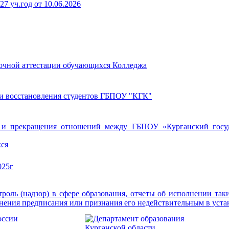
7 уч.год от 10.06.2026
очной аттестации обучающихся Колледжа
 и восстановления студентов ГБПОУ "КГК"
я и прекращения отношений между ГБПОУ «Курганский госу
хся
025г
роль (надзор) в сфере образования, отчеты об исполнении та
олнения предписания или признания его недействительным в уста