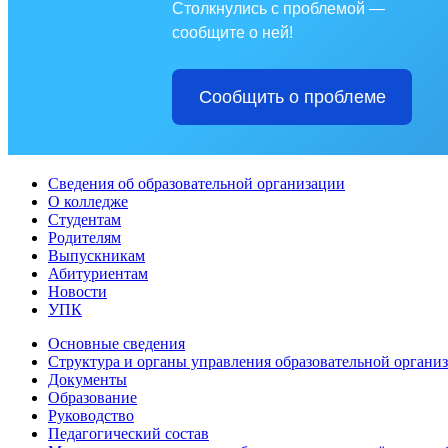
Столкнулись с проблемой —
сообщите о ней!
Сообщить о проблеме
Сведения об образовательной организации
О колледже
Студентам
Родителям
Выпускникам
Абитуриентам
Новости
УПК
Основные сведения
Структура и органы управления образовательной органи
Документы
Образование
Руководство
Педагогический состав