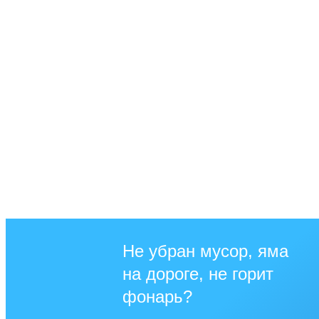
Не убран мусор, яма
на дороге, не горит
фонарь?