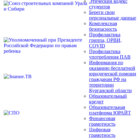
Этический кодекс
студентов
Береги свои
персональные данные
Комплексная
безопасность
Профилактика
гриппа, ОРВИ,
COVID
Профилактика
употребления ПАВ
Информация по
оказанию бесплатной
юридической помощи
гражданам РФ на
территории
Курганской области
Образовательный
кредит
Образовательная
платформа ЮРАЙТ
Финансовая
грамотность
Цифровая
грамотность