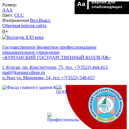
Версия для
Aa
Размер:
слабовидящих
A
A
A
Цвет:
C
C
C
Изображения
Вкл.
Выкл.
Обычная версия сайта
0+
Государственное бюджетное профессиональное
образовательное учреждение
«КУРГАНСКИЙ ГОСУДАРСТВЕННЫЙ КОЛЛЕДЖ»
г. Курган, пр. Конституции, 75, тел. +7(3522) 444-413,
mail@kurgancollege.ru
п.Увал ул. Миронова, 14, тел. +7(3522) 548-657