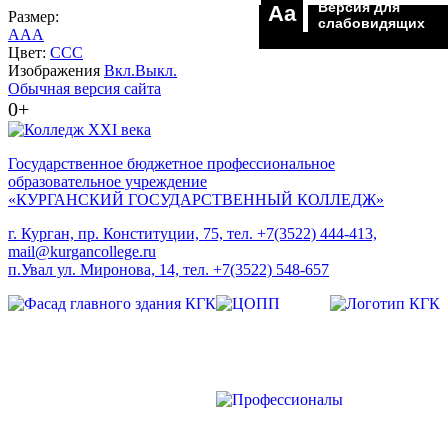
Версия для
Aa
Размер:
слабовидящих
A
A
A
Цвет:
C
C
C
Изображения
Вкл.
Выкл.
Обычная версия сайта
0+
Государственное бюджетное профессиональное
образовательное учреждение
«КУРГАНСКИЙ ГОСУДАРСТВЕННЫЙ КОЛЛЕДЖ»
г. Курган, пр. Конституции, 75, тел. +7(3522) 444-413,
mail@kurgancollege.ru
п.Увал ул. Миронова, 14, тел. +7(3522) 548-657