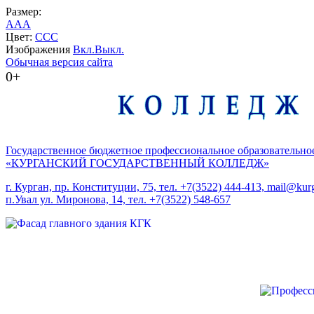
Размер:
A
A
A
Цвет:
C
C
C
Изображения
Вкл.
Выкл.
Обычная версия сайта
0+
Государственное бюджетное профессиональное образовательно
«КУРГАНСКИЙ ГОСУДАРСТВЕННЫЙ КОЛЛЕДЖ»
г. Курган, пр. Конституции, 75, тел. +7(3522) 444-413, mail@kurg
п.Увал ул. Миронова, 14, тел. +7(3522) 548-657