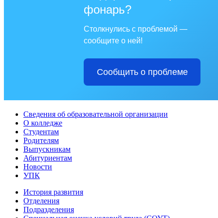
фонарь?
Столкнулись с проблемой —
сообщите о ней!
Сообщить о проблеме
Сведения об образовательной организации
О колледже
Студентам
Родителям
Выпускникам
Абитуриентам
Новости
УПК
История развития
Отделения
Подразделения