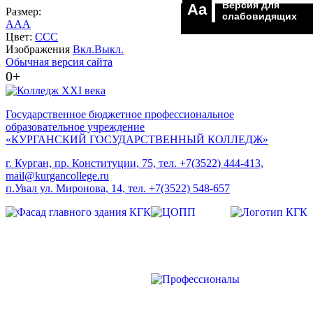
Версия для
Aa
Размер:
слабовидящих
A
A
A
Цвет:
C
C
C
Изображения
Вкл.
Выкл.
Обычная версия сайта
0+
Государственное бюджетное профессиональное
образовательное учреждение
«КУРГАНСКИЙ ГОСУДАРСТВЕННЫЙ КОЛЛЕДЖ»
г. Курган, пр. Конституции, 75, тел. +7(3522) 444-413,
mail@kurgancollege.ru
п.Увал ул. Миронова, 14, тел. +7(3522) 548-657