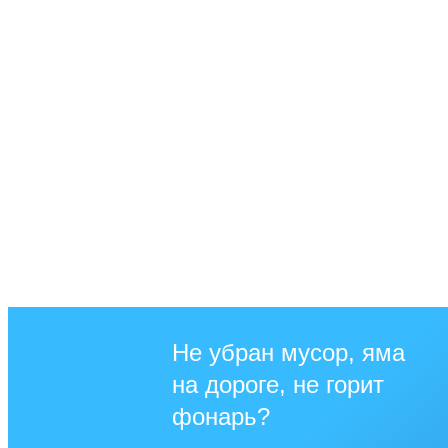
Не убран мусор, яма
на дороге, не горит
фонарь?