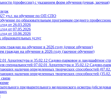
ности (профессии) с указанием форм обучения (очная, заочная)
лледж
27 уч.г. на обучение по ОП СПО
обучение по образовательным программам среднего профессион
год от 26.03.2026
год от 07.05.2026
год от 10.06.2026
х образовательных услуг
ем граждан на обучение в 2026 году (очное обучение)
м граждан на обучение в 2026 году (заочное обучение)
.01 Архитектура и 35.02.12 Садово-парковое и ландшафтное ст
ля специальностей 07.02.01 Архитектура и 35.02.12 Садово-пар
пающих наличия определенных творческих способностей (07.02.
пающих наличия определенных творческих способностей (35.02.
 связи
форме
ательного предварительного медицинского осмотра (обследова
ющих
е