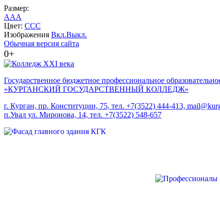
Размер:
A
A
A
Цвет:
C
C
C
Изображения
Вкл.
Выкл.
Обычная версия сайта
0+
Государственное бюджетное профессиональное образовательно
«КУРГАНСКИЙ ГОСУДАРСТВЕННЫЙ КОЛЛЕДЖ»
г. Курган, пр. Конституции, 75, тел. +7(3522) 444-413, mail@kurg
п.Увал ул. Миронова, 14, тел. +7(3522) 548-657