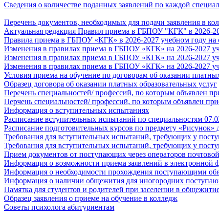
Сведения о количестве поданных заявлений по каждой специаль
Перечень документов, необходимых для подачи заявления в ко
Актуальная редакция Правил приема в ГБПОУ "КГК" в 2026-20
Правила приема в ГБПОУ «КГК» в 2026-2027 учебном году на 
Изменения в правилах приема в ГБПОУ «КГК» на 2026-2027 уч.
Изменения в правилах приема в ГБПОУ «КГК» на 2026-2027 уч.
Изменения в правилах приема в ГБПОУ «КГК» на 2026-2027 уч.
Условия приема на обучение по договорам об оказании платны
Образец договора об оказании платных образовательных услуг
Перечень специальностей/ профессий, по которым объявлен при
Перчень специальностей/ профессий, по которым объявлен прие
Информация о вступительных испытаниях
Расписание вступительных испытаний по специальностям 07.02
Расписание подготовительных курсов по предмету «Рисунок» д
Требования для вступительных испытаний, требующих у посту
Требования для вступительных испытаний, требующих у посту
Прием документов от поступающих через операторов почтовой
Информация о возможности приема заявлений в электронной 
Информация о необходимости прохождения поступающими обяз
Информация о наличии общежития для иногородних поступа
Памятка для студентов и родителей при заселении в общежити
Образец заявления о приеме на обучение в колледж
Советы психолога абитуриентам