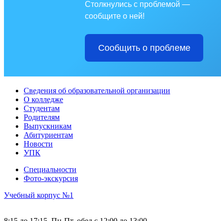
Столкнулись с проблемой —
сообщите о ней!
Сообщить о проблеме
Сведения об образовательной организации
О колледже
Студентам
Родителям
Выпускникам
Абитуриентам
Новости
УПК
Специальности
Фото-экскурсия
Учебный корпус №1
8:15 до 17:15, Пн-Пт, обед с 12:00 до 13:00